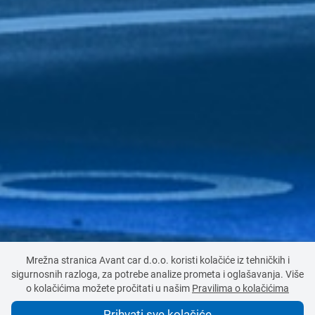
Mrežna stranica Avant car d.o.o. koristi kolačiće iz tehničkih i
sigurnosnih razloga, za potrebe analize prometa i oglašavanja. Više
o kolačićima možete pročitati u našim
Pravilima o kolačićima
Prihvati sve kolačiće