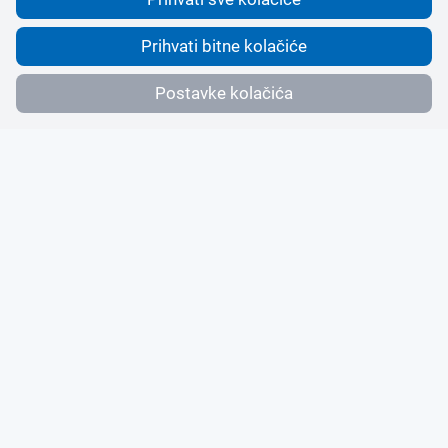
Prihvati bitne kolačiće
Postavke kolačića
Koje su prednosti
zajedničkog korištenja
vozila za vašu tvrtku?
Optimizirajte svoju flotu i smanjite troškove
mobilnosti zbog nepostojanja financijskog