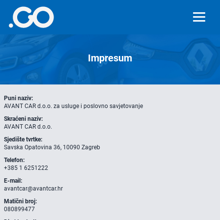
Impresum
Puni naziv:
AVANT CAR d.o.o. za usluge i poslovno savjetovanje
Skraćeni naziv:
AVANT CAR d.o.o.
Sjedište tvrtke:
Savska Opatovina 36, 10090 Zagreb
Telefon:
+385 1 6251222
E-mail:
avantcar@avantcar.hr
Matični broj:
080899477