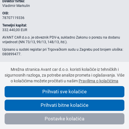
Direktor tvrtke:
Vladimir Markulin
OIB:
78707119336
Temeljni kapital:
332.440,00 EUR
AVANT CAR d.o.o. je obveznik PDV-a, sukladno Zakonu o porezu na dodanu
vrijednost (NN 73/13, 99/13, 148/13, itd.).
Upisano u sudski registar pri Trgovačkom sudu u Zagrebu pod brojem uloška:
080899477.
Mrežna stranica Avant car d.o.o. koristi kolačiće iz tehničkih i
sigurnosnih razloga, za potrebe analize prometa i oglašavanja. Više
o kolačićima možete pročitati u našim
Pravilima o kolačićima
Prihvati sve kolačiće
Prihvati bitne kolačiće
© 2020-2026 Avant Car d.o.o.
Sva prava pridržana.
Postavke kolačića
Upravljajte kolačićima
Uvjeti poslovanja