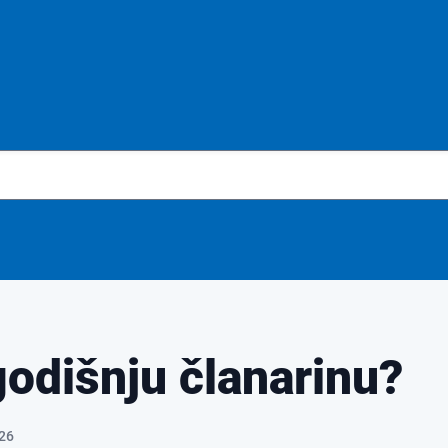
godišnju članarinu?
026