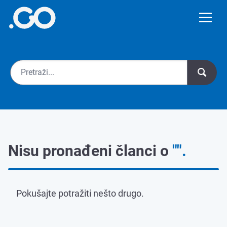
Nisu pronađeni članci o
"".
Pokušajte potražiti nešto drugo.